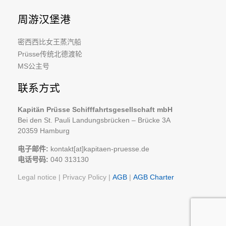
周游汉堡港
密西西比女王蒸汽船
Prüsse传统北德渡轮
MS公主号
联系方式
Kapitän Prüsse Schifffahrtsgesellschaft mbH
Bei den St. Pauli Landungsbrücken – Brücke 3A
20359 Hamburg
电子邮件
:
kontakt[at]kapitaen-pruesse.de
电话号码:
040 313130
Legal notice
|
Privacy Policy
|
AGB
|
AGB Charter