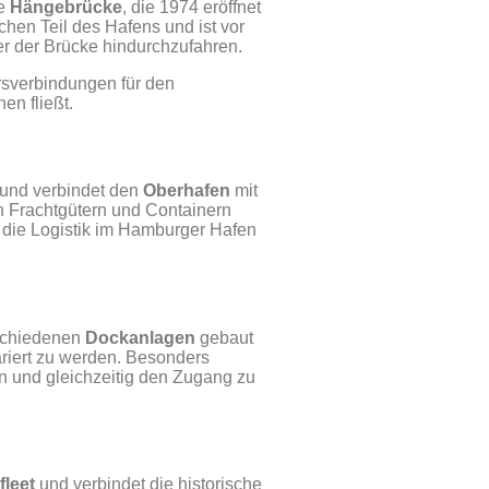
se
Hängebrücke
, die 1974 eröffnet
chen Teil des Hafens und ist vor
er der Brücke hindurchzufahren.
rsverbindungen für den
en fließt.
 und verbindet den
Oberhafen
mit
on Frachtgütern und Containern
ür die Logistik im Hamburger Hafen
rschiedenen
Dockanlagen
gebaut
ariert zu werden. Besonders
en und gleichzeitig den Zugang zu
fleet
und verbindet die historische