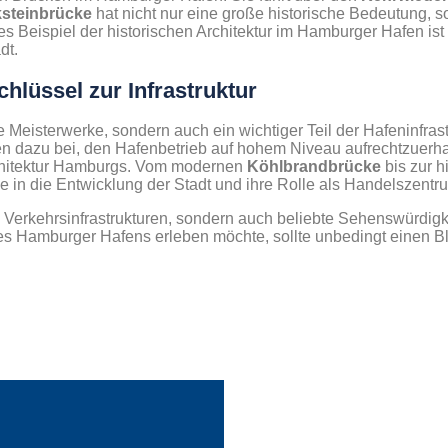
steinbrücke
hat nicht nur eine große historische Bedeutung, 
es Beispiel der historischen Architektur im Hamburger Hafen ist
dt.
hlüssel zur Infrastruktur
e Meisterwerke, sondern auch ein wichtiger Teil der Hafeninfras
 dazu bei, den Hafenbetrieb auf hohem Niveau aufrechtzuerhalt
rchitektur Hamburgs. Vom modernen
Köhlbrandbrücke
bis zur h
in die Entwicklung der Stadt und ihre Rolle als Handelszentr
Verkehrsinfrastrukturen, sondern auch beliebte Sehenswürdigkei
es Hamburger Hafens erleben möchte, sollte unbedingt einen B