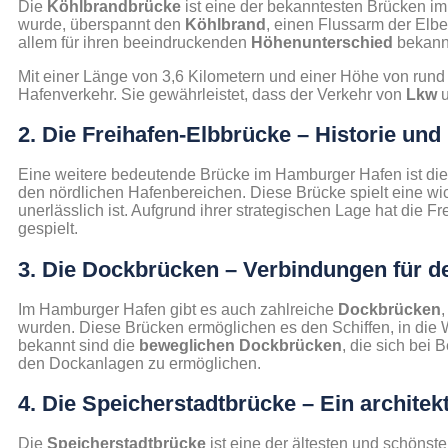
Die
Köhlbrandbrücke
ist eine der bekanntesten Brücken i
wurde, überspannt den
Köhlbrand
, einen Flussarm der Elbe.
allem für ihren beeindruckenden
Höhenunterschied
bekannt
Mit einer Länge von 3,6 Kilometern und einer Höhe von rund
Hafenverkehr. Sie gewährleistet, dass der Verkehr von
Lkw
2. Die Freihafen-Elbbrücke – Historie und 
Eine weitere bedeutende Brücke im Hamburger Hafen ist di
den nördlichen Hafenbereichen. Diese Brücke spielt eine wi
unerlässlich ist. Aufgrund ihrer strategischen Lage hat die 
gespielt.
3. Die Dockbrücken – Verbindungen für d
Im Hamburger Hafen gibt es auch zahlreiche
Dockbrücken
wurden. Diese Brücken ermöglichen es den Schiffen, in die 
bekannt sind die
beweglichen Dockbrücken
, die sich bei
den Dockanlagen zu ermöglichen.
4. Die Speicherstadtbrücke – Ein architek
Die
Speicherstadtbrücke
ist eine der ältesten und schöns