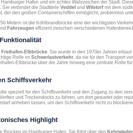
m Hamburger Hafen und ein echtes Wahrzeichen der Stadt. Die
 Sie verbindet die Stadtteile
Veddel
und
Wilstorf
mit dem südli
, der den großen Containerschiffen ermöglicht, problemlos unt
 50 Metern ist die Köhlbrandbrücke eine der wichtigsten Verkeh
und
Fahrzeugen
effizient zwischen verschiedenen Hafenbereich
Funktionalität
e
Freihafen-Elbbrücke
. Sie wurde in den 1970er Jahren erbaut
chtige Rolle im
Schwerlastverkehr
, da sie für den Transport v
Freihafen-Elbbrücke über die Jahre hinweg eine zentrale Rolle f
en Schiffsverkehr
, die speziell für den Schiffsverkehr und den Zugang zu den ve
Werften und Trockendocks zu fahren, um dort gewartet oder rep
 Bedarf anheben lassen, um den Schiffsverkehr nicht zu blockier
tonisches Highlight
ten Brücken im Hamburger Hafen. Sie führt über den
Kehrwieder