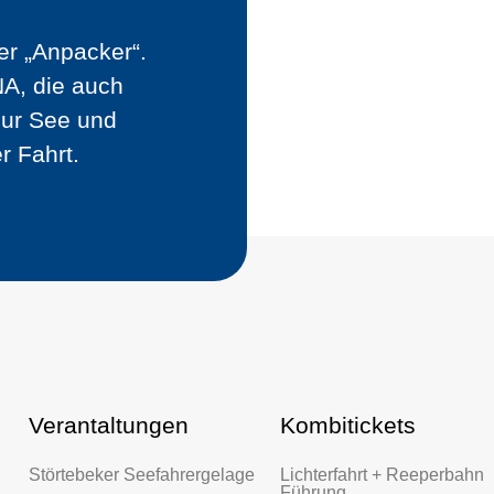
er „Anpacker“.
DNA, die auch
zur See und
r Fahrt.
Verantaltungen
Kombitickets
Störtebeker Seefahrergelage
Lichterfahrt + Reeperbahn
Führung