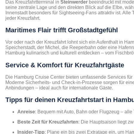
Das Kreuzfahrtterminal in
Steinwerder
beeindruckt mit mode
seine zentrale Lage und den direkten Blick auf die Elbe, wä
Innenstadt besonders für Sightseeing-Fans attraktiv ist. All
jeder Kreuzfahrt.
Maritimes Flair trifft Großstadtgefühl
Vor oder nach der Kreuzfahrt lohnt sich ein Aufenthalt in H
Speicherstadt, der Michel, die Reeperbahn oder eine Hafenr
Hamburg kulinarisch und kulturell entdecken – vom Fischbr
Service & Komfort für Kreuzfahrtgäste
Die Hamburg Cruise Center bieten umfassende Services für P
Moderne Sicherheits- und Check-in-Prozesse sorgen für eine
Anbindungen – ideal auch für internationale Gäste.
Tipps für deinen Kreuzfahrtstart in Hamb
Anreise
: Bequem mit Auto, Bahn oder Flugzeug – alle T
Beste Zeit für Kreuzfahrten
: Die Hauptsaison liegt z
Insider-Tipp
: Plane ein bis zwei Extratage ein, um Ha