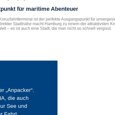
tpunkt für maritime Abenteuer
uzfahrtterminal ist der perfekte Ausgangspunkt für unvergess
direkter Stadtnähe macht Hamburg zu einem der attraktivsten K
elt – es ist auch eine Stadt, die man nicht so schnell vergisst.
er „Anpacker“.
DNA, die auch
zur See und
r Fahrt.