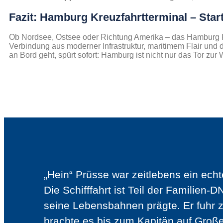
Fazit: Hamburg Kreuzfahrtterminal – Star
Ob Nordsee, Ostsee oder Richtung Amerika – das Hamburg Kre
Verbindung aus moderner Infrastruktur, maritimem Flair und 
an Bord geht, spürt sofort: Hamburg ist nicht nur das Tor zur W
„Hein“ Prüsse war zeitlebens ein echt
Die Schifffahrt ist Teil der Familien-
seine Lebensbahnen prägte. Er fuhr 
brachte es bis zum Kapitän auf Große