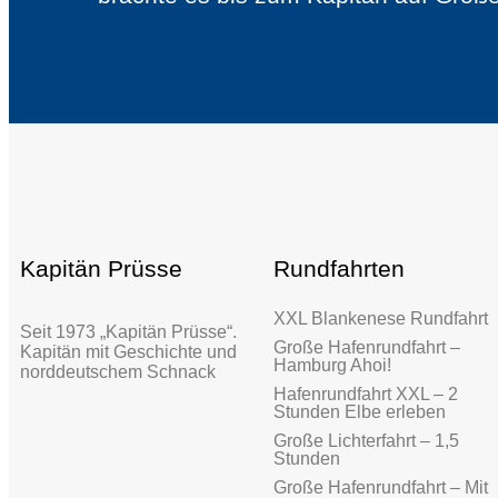
Kapitän Prüsse
Rundfahrten
XXL Blankenese Rundfahrt
Seit 1973 „Kapitän Prüsse“.
Große Hafenrundfahrt –
Kapitän mit Geschichte und
Hamburg Ahoi!
norddeutschem Schnack
Hafenrundfahrt XXL – 2
Stunden Elbe erleben
Große Lichterfahrt – 1,5
Stunden
Große Hafenrundfahrt – Mit