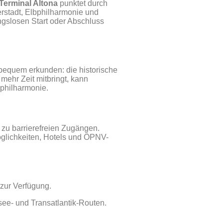
Terminal Altona
punktet durch
rstadt, Elbphilharmonie und
ungslosen Start oder Abschluss
 bequem erkunden: die historische
ehr Zeit mitbringt, kann
bphilharmonie.
 zu barrierefreien Zugängen.
öglichkeiten, Hotels und ÖPNV-
 zur Verfügung.
see- und Transatlantik-Routen.