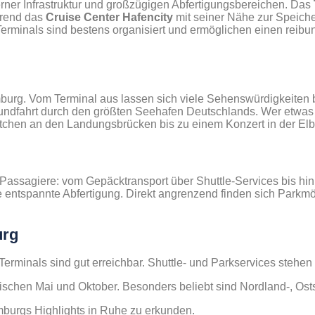
rner Infrastruktur und großzügigen Abfertigungsbereichen. Das
hrend das
Cruise Center Hafencity
mit seiner Nähe zur Speiche
e Terminals sind bestens organisiert und ermöglichen einen reib
amburg. Vom Terminal aus lassen sich viele Sehenswürdigkeiten
undfahrt durch den größten Seehafen Deutschlands. Wer etwas m
ötchen an den Landungsbrücken bis zu einem Konzert in der El
assagiere: vom Gepäcktransport über Shuttle-Services bis hin
 entspannte Abfertigung. Direkt angrenzend finden sich Parkm
urg
erminals sind gut erreichbar. Shuttle- und Parkservices stehen
wischen Mai und Oktober. Besonders beliebt sind Nordland-, Ost
mburgs Highlights in Ruhe zu erkunden.