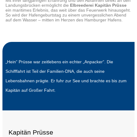
Mit ihrer langjährigen Erfahrung und den Abfahrten direkt an den
Landungsbrücken ermöglicht die
Elbreederei Kapitän Prüsse
ein maritimes Erlebnis, das weit über das Feuerwerk hinausgeht.
So wird der Hafengeburtstag zu einem unvergesslichen Abend
auf dem Wasser – mitten im Herzen des Hamburger Hafens.
„Hein“ Prüsse war zeitlebens ein echter „Anpacker“. Die
Schifffahrt ist Teil der Familien-DNA, die auch seine
Lebensbahnen prägte. Er fuhr zur See und brachte es bis zum
Kapitän auf Großer Fahrt.
Kapitän Prüsse