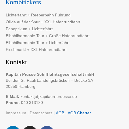
Kombitickets
Lichterfahrt + Reeperbahn Führung
Olivia auf der Spur + XXL Hafenrundfahrt
Panoptikum + Lichterfahrt
Elbphilharmonie Tour + Große Hafenrundfahrt
Elbphilharmonie Tour + Lichterfahrt
Fischmarkt + XXL Hafenrundfahrt
Kontakt
Kapitän Prüsse Schifffahrtsgesellschaft mbH
Bei den St. Pauli Landungsbrücken – Brücke 3A
20359 Hamburg
E-Mail:
kontakt[at]kapitaen-pruesse.de
Phone:
040 313130
Impressum
|
Datenschutz
|
AGB
|
AGB Charter